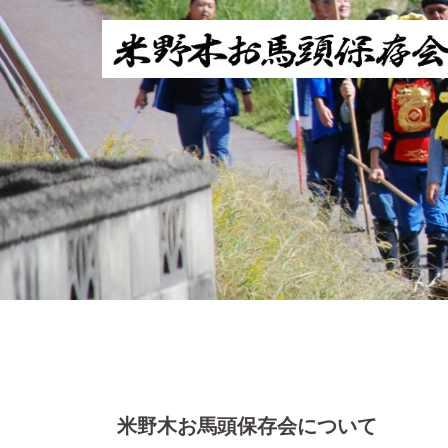
コ
ン
テ
ン
ツ
へ
ス
キ
ッ
プ
米野木お馬頭保存会について