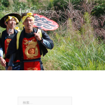
ホーム
米野木お馬頭保存会について
リンク
検
索: